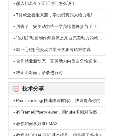
▪ 想入职名企？听听他们怎么说！
▪ 7月就业喜报来袭，学员们真的太给力啦!
▪ 厉害了！完美动力毕业学员徐雪峰参与了《我不是药神》的制作！
▪ “战狼2”动画制作师竟然是来自完美动力的就业学员——唐娜
▪ 就业心得||完美动力学长学姐有话对你说
▪ 合作就业新动态，完美动力向墨白鱼输送专业化人才
▪ 校企面对面，洽谈进行时
技术分享
▪ PaintTracking(快速跟踪擦除)，快速提高你的制作效率！
▪ 有FrameOffsetViewer，用nuke多帧对位擦除也可以有浮雕效果！
▪ 教你如何学好3D-MAX
▪ 教程|MOCHA PRO基本操作，你掌握了多少？