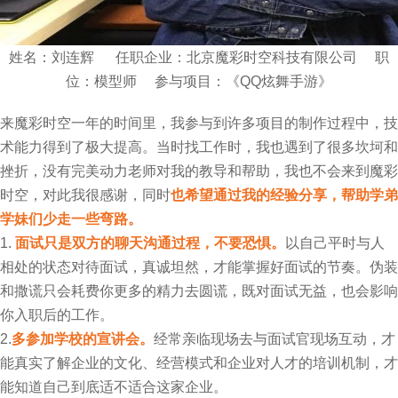
姓名：刘连辉 任职企业：北京魔彩时空科技有限公司 职
位：模型师 参与项目：《QQ炫舞手游》
来魔彩时空一年的时间里，我参与到许多项目的制作过程中，技
术能力得到了极大提高。当时找工作时，我也遇到了很多坎坷和
挫折，没有完美动力老师对我的教导和帮助，我也不会来到魔彩
时空，对此我很感谢，同时
也希望通过我的经验分享，帮助学弟
学妹们少走一些弯路。
1.
面试只是双方的聊天沟通过程，不要恐惧。
以自己平时与人
相处的状态对待面试，真诚坦然，才能掌握好面试的节奏。伪装
和撒谎只会耗费你更多的精力去圆谎，既对面试无益，也会影响
你入职后的工作。
2.
多参加学校的宣讲会。
经常亲临现场去与面试官现场互动，才
能真实了解企业的文化、经营模式和企业对人才的培训机制，才
能知道自己到底适不适合这家企业。