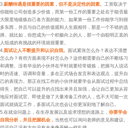
3.
薪酬待遇是很重要的因素，但不是决定性的因素。
工资取决于
你能给公司创造多少价值，而第一份工作的重要之处在于能否最
大限度地锻炼自己各方面的能力。如果第一份工作你能学习到很
多东西，并且与自己的价值观和人生观相符，那是一个不错的选
择。就比如，你想成为一个积极向上的人，那一个由聪明正直的
人组成的有挑战的环境就很重要。
4.
面试让人不断提升和认识自我。
面试紧张怎么办？表达不清楚
怎么办？有些方面表现不好怎么办？这些都需要自己的不断练习
和调整。没有毕业的小伙伴在平时就要经常锻炼，把握与人说话
时的语速、语调和音量，多在正式场合发言和表达观点，提升自
己的表现力。那正在找工作的小伙伴就要学会从面试过程中总结
得失，把自己可以提升的点找出来并且加强，会让自己更加从容
地应对面试官。即使是做了大量准备工作的人，也不大可能一次
面试就搞定工作，多面试几次也会让你更深刻地了解自己。
5.在就业问题上，在生存发展以及追求理想的道路上，
你要学会
自我分析，并且把握机会，
当然也可以询问老师的意见和建议。
切忌自己没有方向没有未来像苍蝇一样乱撞。